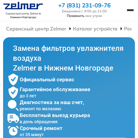
+7 (831) 231-09-76
Ежедневно с 9:00 до 21:00
Сервисный центр Zelmer
в
Позвонить
мне утром
Нижнем Новгороде
Сервисный центр Zelmer
Каталог устройств
Ремо
Замена фильтров увлажнителя
воздуха
Zelmer в Нижнем Новгороде
Официальный сервис
Гарантийное обслуживание
до 3 лет
Диагностика за наш счет,
ремонт по желанию
Бесплатный выезд курьера
в день обращения
Срочный ремонт
от 35 минут