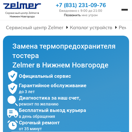
+7 (831) 231-09-76
Ежедневно с 9:00 до 21:00
Сервисный центр Zelmer
в
Позвонить
мне утром
Нижнем Новгороде
Сервисный центр Zelmer
Каталог устройств
Ремон
Замена термопредохранителя
тостера
Zelmer в Нижнем Новгороде
Официальный сервис
Гарантийное обслуживание
до 3 лет
Диагностика за наш счет,
ремонт по желанию
Бесплатный выезд курьера
в день обращения
Срочный ремонт
от 35 минут