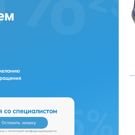
ем
 желанию
бращения
я со специалистом
Оставить заявку
есь c
политикой конфиденциальности