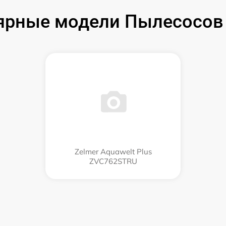
ярные модели Пылесосов 
Zelmer Aquawelt Plus
ZVC762STRU