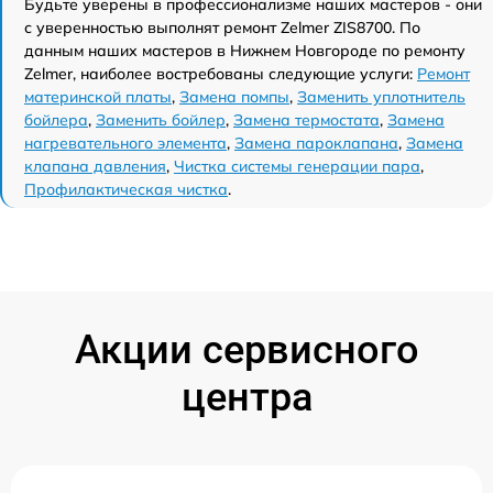
Будьте уверены в профессионализме наших мастеров - они
с уверенностью выполнят ремонт Zelmer ZIS8700. По
данным наших мастеров в Нижнем Новгороде по ремонту
Zelmer, наиболее востребованы следующие услуги:
Ремонт
материнской платы
,
Замена помпы
,
Заменить уплотнитель
бойлера
,
Заменить бойлер
,
Замена термостата
,
Замена
нагревательного элемента
,
Замена пароклапана
,
Замена
клапана давления
,
Чистка системы генерации пара
,
Профилактическая чистка
.
Акции сервисного
центра