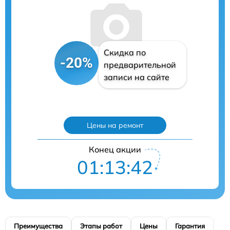
Скидка по
-20%
предварительной
записи на сайте
Цены на ремонт
Конец акции
01:13:41
Преимущества
Этапы работ
Цены
Гарантия
М