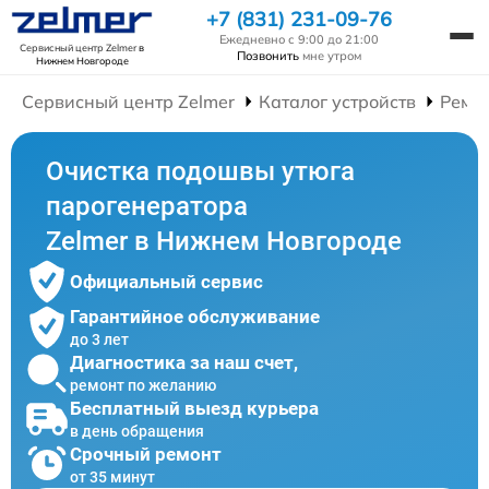
+7 (831) 231-09-76
Ежедневно с 9:00 до 21:00
Сервисный центр Zelmer
в
Позвонить
мне утром
Нижнем Новгороде
Сервисный центр Zelmer
Каталог устройств
Ремо
Очистка подошвы утюга
парогенератора
Zelmer в Нижнем Новгороде
Официальный сервис
Гарантийное обслуживание
до 3 лет
Диагностика за наш счет,
ремонт по желанию
Бесплатный выезд курьера
в день обращения
Срочный ремонт
от 35 минут