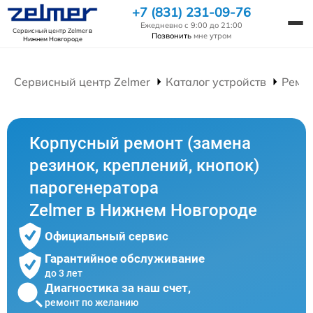
+7 (831) 231-09-76
Ежедневно с 9:00 до 21:00
Сервисный центр Zelmer
в
Позвонить
мне утром
Нижнем Новгороде
Сервисный центр Zelmer
Каталог устройств
Ремо
Корпусный ремонт (замена
резинок, креплений, кнопок)
парогенератора
Zelmer в Нижнем Новгороде
Официальный сервис
Гарантийное обслуживание
до 3 лет
Диагностика за наш счет,
ремонт по желанию