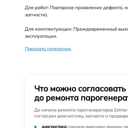
Zelmer
Для работ: Повторное проявление дефекта, 
Ремонт/замена датчика температуры
запчасти).
парогенератора Zelmer
Восстановление электроклапана
Для комплектующих: Преждевременный выход
парогенератора Zelmer
эксплуатации.
Показать полностью
Что можно согласовать
до ремонта парогенера
До начала ремонта парогенераторов Zelme
согласуем диагностику, запчасти и предвар
диагностика:
сначала выясняем причину по