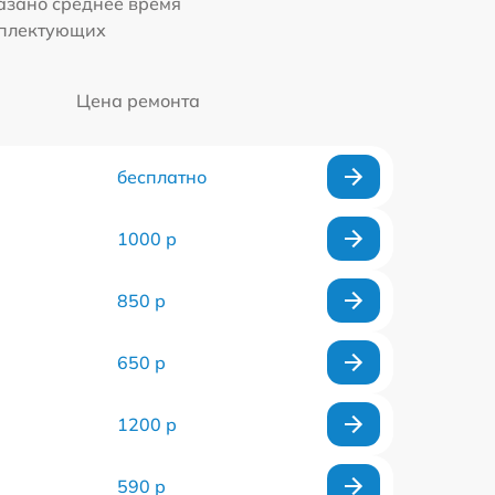
казано среднее время
мплектующих
Цена ремонта
бесплатно
1000 р
850 р
650 р
1200 р
590 р