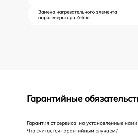
Замена нагревательного элемента
парогенератора Zelmer
Замена пароклапана парогенератора Zelm
Замена клапана давления парогенератора
Zelmer
Чистка системы генерации пара
парогенератора Zelmer
Профилактическая чистка парогенератора
Zelmer
Гарантийные обязательст
Корпусный ремонт (замена резинок,
креплений, кнопок) парогенератора Zelmer
Очистка подошвы утюга парогенератора
Zelmer
Гарантия от сервиса: на установленные нами
Что считается гарантийным случаем?
Замена шнура питания парогенератора