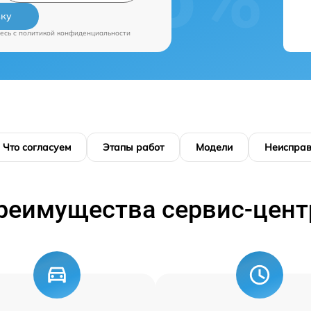
вку
есь c
политикой конфиденциальности
Что согласуем
Этапы работ
Модели
Неисправ
реимущества сервис-цент