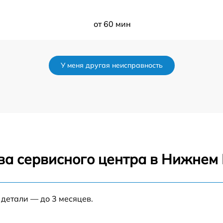
от 60 мин
er
от 60 мин
У меня другая неисправность
от 60 мин
от 60 мин
от 60 мин
ва сервисного центра в Нижнем
от 60 мин
от 60 мин
 детали — до 3 месяцев.
от 60 мин