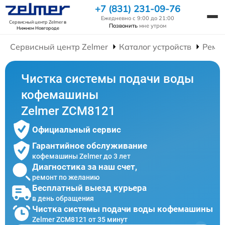
+7 (831) 231-09-76
Ежедневно с 9:00 до 21:00
Сервисный центр Zelmer
в
Позвонить
мне утром
Нижнем Новгороде
Сервисный центр Zelmer
Каталог устройств
Ремо
Чистка системы подачи воды
кофемашины
Zelmer ZCM8121
Официальный сервис
Гарантийное обслуживание
кофемашины Zelmer до 3 лет
Диагностика за наш счет,
ремонт по желанию
Бесплатный выезд курьера
в день обращения
Чистка системы подачи воды кофемашины
Zelmer ZCM8121 от 35 минут