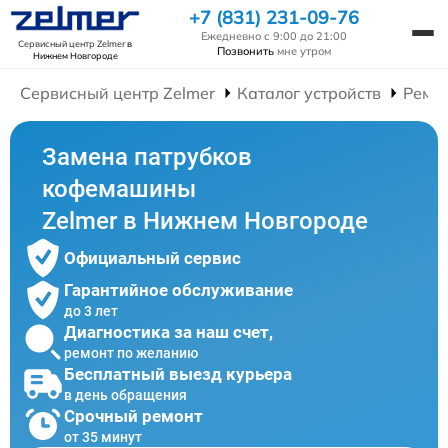
+7 (831) 231-09-76
Ежедневно с 9:00 до 21:00
Сервисный центр Zelmer
в
Позвонить
мне утром
Нижнем Новгороде
Сервисный центр Zelmer
Каталог устройств
Ремо
Замена патрубков
кофемашины
Zelmer в Нижнем Новгороде
Официальный сервис
Гарантийное обслуживание
до 3 лет
Диагностика за наш счет,
ремонт по желанию
Бесплатный выезд курьера
в день обращения
Срочный ремонт
от 35 минут