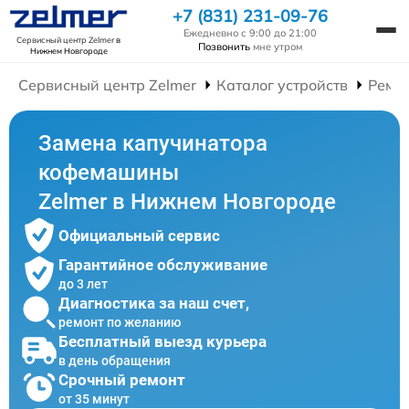
+7 (831) 231-09-76
Ежедневно с 9:00 до 21:00
Сервисный центр Zelmer
в
Позвонить
мне утром
Нижнем Новгороде
Сервисный центр Zelmer
Каталог устройств
Ремо
Замена капучинатора
кофемашины
Zelmer в Нижнем Новгороде
Официальный сервис
Гарантийное обслуживание
до 3 лет
Диагностика за наш счет,
ремонт по желанию
Бесплатный выезд курьера
в день обращения
Срочный ремонт
от 35 минут