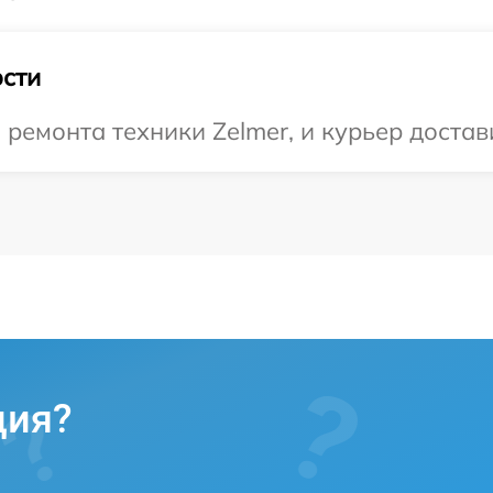
сти
емонта техники Zelmer, и курьер достави
ция?