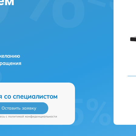
ем
 желанию
бращения
я со специалистом
Оставить заявку
есь c
политикой конфиденциальности